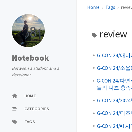
Home
Tags
revie
review
G-CON 24/
Notebook
G-CON 24/
Between a student and a
developer
G-CON 24/
들의 니즈 충
HOME
G-CON 24/20
CATEGORIES
G-CON 24/
TAGS
G-CON 24/A