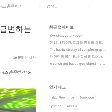
 니즈 충족하기
- 급변하는
최근 업데이트
기
C++ std::vector<bool>
게임 내 다이얼로그와 환경의 흐름 변화 및 그 제어 방법에 대하여
The haptic display of complex graphical environments 리뷰
대한민국 국민 묘사 합성 페르소나의 9Axes 평가 수행
10 분
읽는 시간
A constraint-based god-object method for haptic display 리뷰
 니즈 충족하기” G-
인기 태그
algorithm
ps
baekjoon
python
review