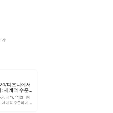
하기
 24/디즈니에서
: 세계적 수준
 재산권 관리 방
폰, 세가, “디즈니에
: 세계적 수준의 지적 
법” G-CON 2024 세