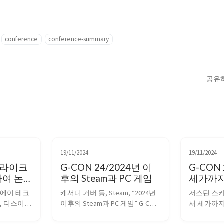
conference
conference-summary
공유
19/11/2024
19/11/2024
소울라이크
G-CON 24/2024년 이
G-CON
하여 논
후의 Steam과 PC 게임
세가까지
의 지적
코에이 테크
캐서디 거버 등, Steam, “2024년 
저스틴 스카
법
, 디스이즈
이후의 Steam과 PC 게임” G-CON 
서 세가까지
 열풍에 
2024 세션 @ G-STAR 2024 도입 스
재산권 관리 방