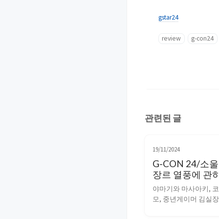
gstar24
review
g-con24
관련된 글
19/11/2024
G-CON 24/
장르 열풍에 관
하다
야마기와 마사아키, 
모, 중년게이머 김실장
게임, “소울라이크 장르