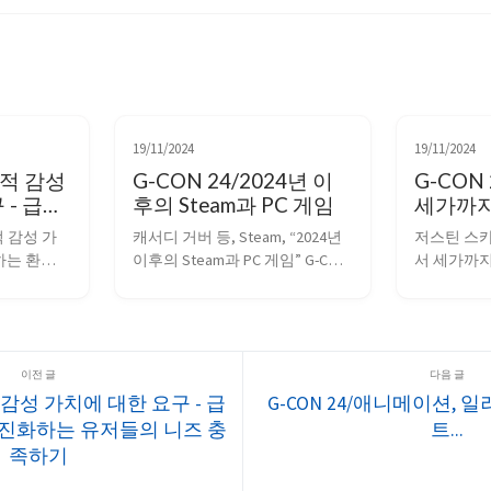
19/11/2024
19/11/2024
면적 감성
G-CON 24/2024년 이
G-CON
 - 급변
후의 Steam과 PC 게임
세가까지
진화하는
의 지적
면적 감성 가
캐서디 거버 등, Steam, “2024년 
저스틴 스카
충족하기
법
변하는 환경에
이후의 Steam과 PC 게임” G-CON 
서 세가까지
 니즈 충족
2024 세션 @ G-STAR 2024 도입 스
재산권 관리 방
 @ G-
팀은 전 세계 게임 산업에서 중요
션 @ G-ST
6년 소녀전선 
한 역할을 한다. 공급자와 소비자 
수십년 동안
환경은 굉장
모두에게 큰 영향을 미친다. 스팀
데뷔 플랫폼
브컬처가 주
의 성장세 스팀은 2024년에도 여
렇게 데뷔한
, 2차원 
전히 성장하고 있다. 최대 동시 접
양한 제품, 
적 감성 가치에 대한 요구 - 급
G-CON 24/애니메이션, 
 자본의 유
속자 수는 3,800만 명을 돌파했
리고 테마
진화하는 유저들의 니즈 충
트...
하는...
고, 최대 게...
하면서 IP
족하기
에...