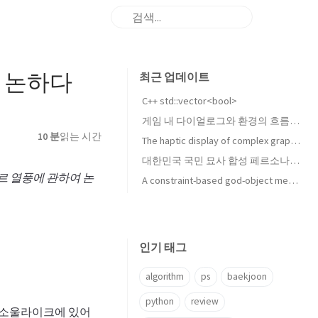
여 논하다
최근 업데이트
C++ std::vector<bool>
게임 내 다이얼로그와 환경의 흐름 변화 및 그 제어 방법에 대하여
10 분
읽는 시간
The haptic display of complex graphical environments 리뷰
대한민국 국민 묘사 합성 페르소나의 9Axes 평가 수행
르 열풍에 관하여 논
A constraint-based god-object method for haptic display 리뷰
인기 태그
algorithm
ps
baekjoon
python
review
 소울라이크에 있어