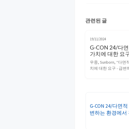
관련된 글
19/11/2024
G-CON 24/다
가치에 대한 요구
하는 환경에서 
우중, Sunborn, “다
유저들의 니즈 
치에 대한 요구 - 급
서 진화하는 유저들의
하기” G-CON 2024 세션
STAR 2024 도입 201
발매 이후 게임 시장 
히 크게 변화했다. 서
류 문화로 진출하고 있고
G-CON 24/다면
게임이 확장되고 있다.
변하는 환경에서 
입과 투자로 대작이 등장