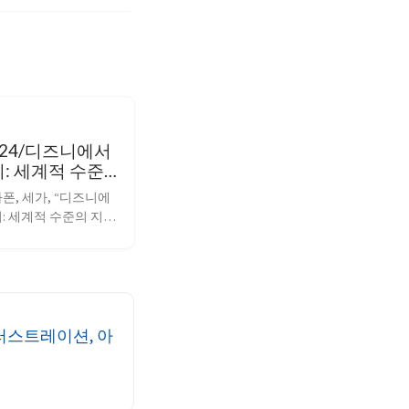
 24/디즈니에서
: 세계적 수준
 재산권 관리 방
폰, 세가, “디즈니에
: 세계적 수준의 지적 
법” G-CON 2024 세
AR 2024 도입 디즈니는 
 영화를 새 캐릭터의 
으로 활용해왔다. 이
 새 캐릭터와 IP는 다
음악, 콘서트, 게임, 그
일러스트레이션, 아
파크 어트랙션에 활용
를 확장하였다. 디즈니