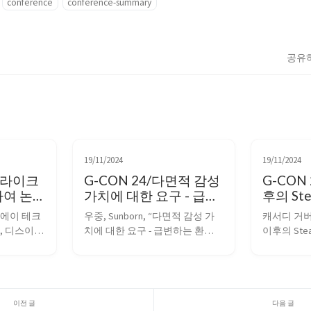
conference
conference-summary
공유
19/11/2024
19/11/2024
소울라이크
G-CON 24/다면적 감성
G-CON 
하여 논
가치에 대한 요구 - 급변
후의 St
하는 환경에서 진화하는
코에이 테크
우중, Sunborn, “다면적 감성 가
캐서디 거버 등
유저들의 니즈 충족하기
, 디스이즈
치에 대한 요구 - 급변하는 환경에
이후의 Stea
 열풍에 
서 진화하는 유저들의 니즈 충족
2024 세션 @
2024 세션 
하기” G-CON 2024 세션 @ G-
팀은 전 세
울라이크의 정
STAR 2024 도입 2016년 소녀전선 
한 역할을 
해 소울라이
발매 이후 게임 시장 환경은 굉장
모두에게 큰
는 이미지
히 크게 변화했다. 서브컬처가 주
의 성장세 