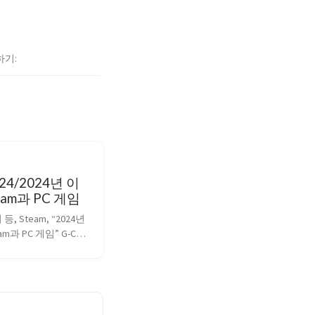
하기
24/2024년 이
eam과 PC 게임
, Steam, “2024년 
m과 PC 게임” G-CON 
 G-STAR 2024 도입 스
계 게임 산업에서 중요
한다. 공급자와 소비자 
 영향을 미친다. 스팀
스팀은 2024년에도 여