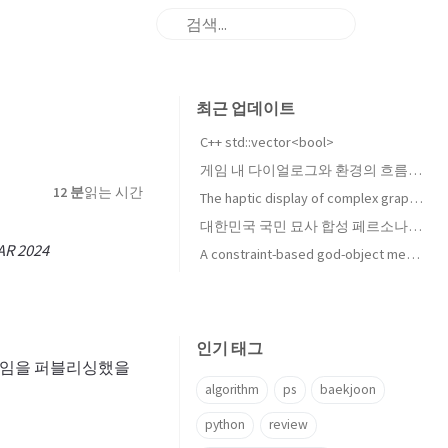
최근 업데이트
C++ std::vector<bool>
게임 내 다이얼로그와 환경의 흐름 변화 및 그 제어 방법에 대하여
12 분
읽는 시간
The haptic display of complex graphical environments 리뷰
대한민국 국민 묘사 합성 페르소나의 9Axes 평가 수행
 2024
A constraint-based god-object method for haptic display 리뷰
인기 태그
 게임을 퍼블리싱했을
algorithm
ps
baekjoon
python
review