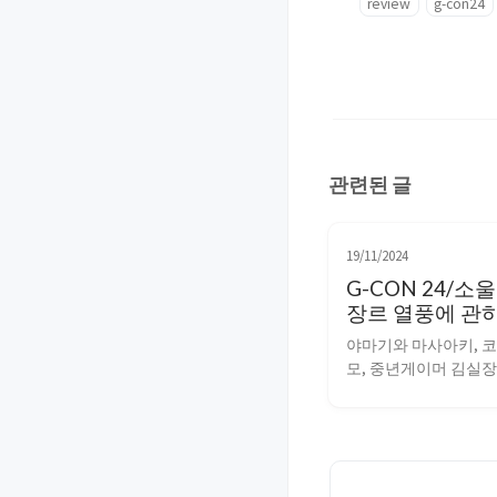
review
g-con24
관련된 글
19/11/2024
G-CON 24/
장르 열풍에 관
하다
야마기와 마사아키, 
모, 중년게이머 김실장
게임, “소울라이크 장르
관하여 논하다” G-CON 
@ G-STAR 2024 소
의 야마기와 PD의 견
크는 어려운 게임이라