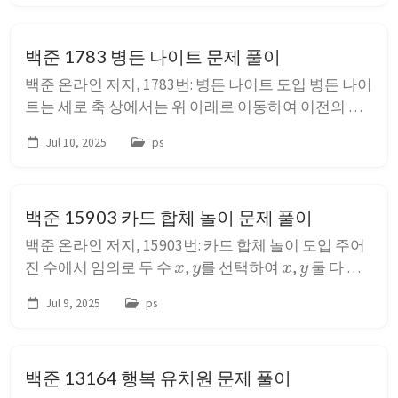
&gt;에서 아케이드 버튼을 사용하는 컨트롤러를 제작
했고, 두번째에는 &lt;IoT컴퓨팅&gt;에서 키보드 스위
백준 1783 병든 나이트 문제 풀이
치와 핫스왑 소켓을 사...
백준 온라인 저지, 1783번: 병든 나이트 도입 병든 나이
트는 세로 축 상에서는 위 아래로 이동하여 이전의 좌
표로 복귀할 수 있으나, 가로 축 상에서는 항상 오른쪽
Jul 10, 2025
ps
으로 이동하므로 이전의 좌표로 복귀할 수 없다. 따라
서 최대한 많은 가로 축 상 이동 횟수를 획득하는 것으
로, 병든 나이트가 여행에서 방문할 수 있는 칸의 최대
백준 15903 카드 합체 놀이 문제 풀이
개수를 구할 수 있다. ...
백준 온라인 저지, 15903번: 카드 합체 놀이 도입 주어
x
y
x
y
진 수에서 임의로 두 수
,
를 선택하여
,
둘 다
x
+
y
로 덮어쓴다. 문제 풀이 이 과정을 반복한 결과
Jul 9, 2025
ps
가 가능한 경우 중에서 최소이려면 항상 수 집합에서
가장 작은 두 수를 선택해야 한다. 수 집합에서 반복해
서 최솟값을 선택해야하므로 우선순위 큐를 사용...
백준 13164 행복 유치원 문제 풀이