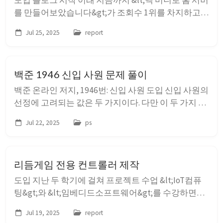
도입 블로그 시작 이래 지금까지 &lt;맥 미니로 홈 서버
를 만들어보았습니다&gt;가 조회수 1위를 차지하고
있다. 다만 그 글은 맥 미니를 홈서버 구축을 시도하면
Jul 25, 2025
report
서 내 감상을 늘어놓을 뿐이었기 때문에, 제대로 다시
정리할 필요가 있을 것 같다. 나는 맥 미니의 적은 소모
전력, 작은 물리적 크기, 조용한 팬 소리를 이유로 맥
백준 1946 신입 사원 문제 풀이
미니를 홈 서버로 채...
백준 온라인 저지, 1946번: 신입 사원 도입 신입 사원의
선정에 고려되는 값은 두 가지이다. 다만 이 두 가지 값
을 모두 고려하면서 신입 사원을 선정하는 것은 무리
Jul 22, 2025
ps
가 있다. 두 값 중 하나의 값을 기준으로 정렬한다면, 순
서대로 각 신입 사원을 확인하는 반복 과정에서 두 값
중 하나의 값만을 고려하는 것으로 대응할 수 있다. 서
리듬게임 전용 컨트롤러 제작
류 심사 성...
도입 지난 두 학기에 걸쳐 프로젝트 수업 &lt;IoT컴퓨
팅&gt;와 &lt;임베디드소프트웨어&gt;를 수강하면서,
소위 디맥콘, 사볼콘 등으로 불리는 리듬게임 컨트롤
Jul 19, 2025
report
러를 제작했다. 첫회 째는 &lt;임베디드소프트웨어