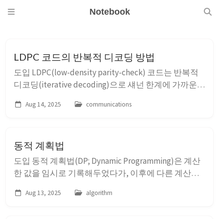
Notebook
LDPC 코드의 반복적 디코딩 방법
도입 LDPC(low-density parity-check) 코드는 반복적
디코딩(iterative decoding)으로 섀넌 한계에 가까운
성능을 달성했다. LDPC 코드를 디코딩하는데에는 여
Aug 14, 2025
communications
러 알고리즘을 사용할 수 있다. 대표적으로 SP(sum-
product; 합-곱, 혹은 BP; belif-propagation) 알고리즘
이 최적의 성능을 보이...
동적 계획법
도입 동적 계획법(DP; Dynamic Programming)은 계산
한 값을 임시로 기록해두었다가, 이후에 다른 계산에
활용하는 최적화 전략이다. 동적 계획법을 적용하는
Aug 13, 2025
algorithm
전형적인 방법이나 시나리오는 있지만 정해진 구현이
있는 것은 아니므로, 특정한 알고리즘보다는 문제해