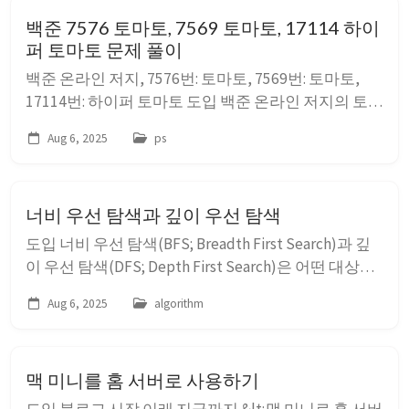
결에 사용할 수 있는 패러다임에 가깝다. 동적 계획법
백준 7576 토마토, 7569 토마토, 17114 하이
에서 사용하는 전략들은 분할 정...
퍼 토마토 문제 풀이
백준 온라인 저지, 7576번: 토마토, 7569번: 토마토,
17114번: 하이퍼 토마토 도입 백준 온라인 저지의 토마
토 문제는 격자 공간에서의 BFS, DFS 탐색을 다루는
Aug 6, 2025
ps
대표적인 문제이다. 기본적으로는 &lt;7576번: 토마토
&gt;, &lt;7569번: 토마토&gt;, 그리고 &lt;17114번: 하
이퍼 토마토&gt; 문제는 처리할 격자...
너비 우선 탐색과 깊이 우선 탐색
도입 너비 우선 탐색(BFS; Breadth First Search)과 깊
이 우선 탐색(DFS; Depth First Search)은 어떤 대상을
처리할 때, 대상을 여러 개로 분할하여 처리하기 위해
Aug 6, 2025
algorithm
반복 과정을 도입할 때 사용한다. 단순히 분할 가능한
대상을 처리할 때는 특별한 반복 과정 전략은 필요하
지 않다. 일반적으로는 분할된 각 부분이 서로 ...
맥 미니를 홈 서버로 사용하기