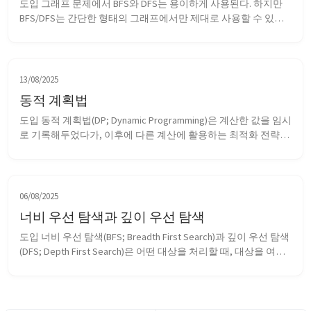
도입 그래프 문제에서 BFS와 DFS는 용이하게 사용된다. 하지만 
BFS/DFS는 간단한 형태의 그래프에서만 제대로 사용할 수 있다. 
BFS/DFS에서는 모든 간선을 동일한 것으로 가정했다. BFS/DFS에
서의 정점 간의 거리는, 시작 정점으로부터 도착 정점까지 이동하
는 과정에서 정점을 방문한 횟수로 계산되었다. 모든 간선의 거리
를 1로 간주한 것...
13/08/2025
동적 계획법
도입 동적 계획법(DP; Dynamic Programming)은 계산한 값을 임시
로 기록해두었다가, 이후에 다른 계산에 활용하는 최적화 전략이
다. 동적 계획법을 적용하는 전형적인 방법이나 시나리오는 있지
만 정해진 구현이 있는 것은 아니므로, 특정한 알고리즘보다는 문
제해결에 사용할 수 있는 패러다임에 가깝다. 동적 계획법에서 사
용하는 전략들은 분할 정...
06/08/2025
너비 우선 탐색과 깊이 우선 탐색
도입 너비 우선 탐색(BFS; Breadth First Search)과 깊이 우선 탐색
(DFS; Depth First Search)은 어떤 대상을 처리할 때, 대상을 여러 
개로 분할하여 처리하기 위해 반복 과정을 도입할 때 사용한다. 
단순히 분할 가능한 대상을 처리할 때는 특별한 반복 과정 전략
은 필요하지 않다. 일반적으로는 분할된 각 부분이 서로 ...