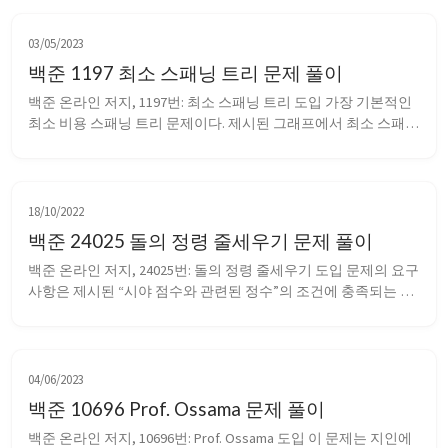
03/05/2023
백준 1197 최소 스패닝 트리 문제 풀이
백준 온라인 저지, 1197번: 최소 스패닝 트리 도입 가장 기본적인 
최소 비용 스패닝 트리 문제이다. 제시된 그래프에서 최소 스패
닝 트리를 구성할 수 있는 간선만 선택하여 간선 가중치의 합을 
구한다. 풀어보기 대표적인 최소 비용 스패닝 트리 알고리즘인 프
림 알고리즘을 사용하였다. 간선의 가중치를 기준으로 모든 간선 
정보를 정렬. 가...
18/10/2022
백준 24025 돌의 정령 줄세우기 문제 풀이
백준 온라인 저지, 24025번: 돌의 정령 줄세우기 도입 문제의 요구
사항은 제시된 “시야 점수와 관련된 정수”의 조건에 충족되는 배
j
−
i
치를 출력하는 것이다. 정령들이 가질 수 있는 시야 점수는 
A
i
−
A
i
로 정의된다. 
가 음수라면 시야 점수는 
로 정의되므로, 부
호는 방향으로 생각할 수 있다. 돌정령이 오른쪽을 바라보므로, 
양수는 ...
04/06/2023
백준 10696 Prof. Ossama 문제 풀이
백준 온라인 저지, 10696번: Prof. Ossama 도입 이 문제는 지인에