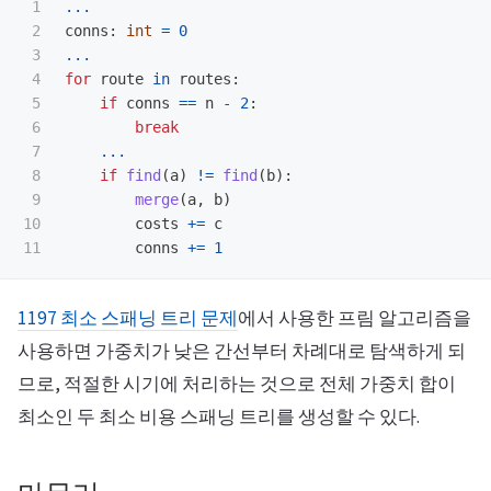
1

...
2

conns
:
int
=
0
3

...
4

for
route
in
routes
:
5

if
conns
==
n
-
2
:
6

break
7

...
8

if
find
(
a
)
!=
find
(
b
):
9

merge
(
a
,
b
)
10

costs
+=
c
conns
+=
1
1197 최소 스패닝 트리 문제
에서 사용한 프림 알고리즘을
사용하면 가중치가 낮은 간선부터 차례대로 탐색하게 되
므로, 적절한 시기에 처리하는 것으로 전체 가중치 합이
최소인 두 최소 비용 스패닝 트리를 생성할 수 있다.