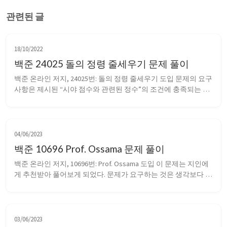
관련된 글
18/10/2022
백준 24025 돌의 정령 줄세우기 문제 풀이
백준 온라인 저지, 24025번: 돌의 정령 줄세우기 도입 문제의 요구
사항은 제시된 “시야 점수와 관련된 정수”의 조건에 충족되는 배
j
−
i
치를 출력하는 것이다. 정령들이 가질 수 있는 시야 점수는 
A
i
−
A
i
로 정의된다. 
가 음수라면 시야 점수는 
로 정의되므로, 부
호는 방향으로 생각할 수 있다. 돌정령이 오른쪽을 바라보므로, 
양수는 ...
04/06/2023
백준 10696 Prof. Ossama 문제 풀이
백준 온라인 저지, 10696번: Prof. Ossama 도입 이 문제는 지인에
게 추천받아 풀어보게 되었다. 문제가 요구하는 것은 생각보다 간
단하지만, 채점에 사용되는 테스트 케이스가 상당히 흥미롭다. 문
제는 단순히 입력으로 주어진 n, x 에 대해 n % x 처리를 하면 된
다. 즉, 아래와 같이 구현할 수 있다. 1 2 3 4 5 6 7 8 ...
03/06/2023