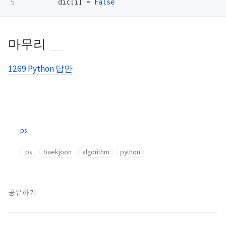
dic
[
i
]
=
False
마무리
1269 Python 답안
ps
ps
baekjoon
algorithm
python
공유하기