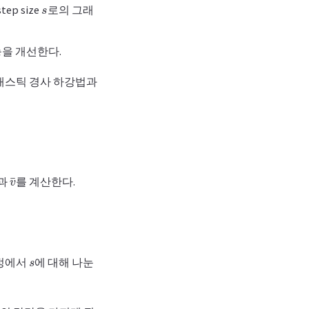
s
ep size
로의 그래
을 개선한다.
토캐스틱 경사 하강법과
v
¯
결과
를 계산한다.
s
과정에서
에 대해 나눈