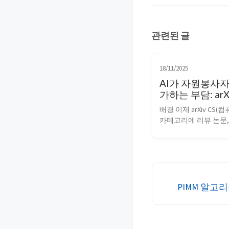
관련된 글
18/11/2025
AI가 자원봉사
가하는 부담: arX
카테고리 중재 
배경 이제 arXiv CS(컴
데이트와 FFmpe
카테고리에 리뷰 논문,
장 발표를 중심
문, 입장문은 arXiv에
저널이나 학회에 채택되
심사를 통과해야 한다.
료 심사 자료가 없다면 
는 논문을 거부할 수 있다.
의 관행 업데이트 Attent
PIMM 알고
Authors: Updated Pract
Review...