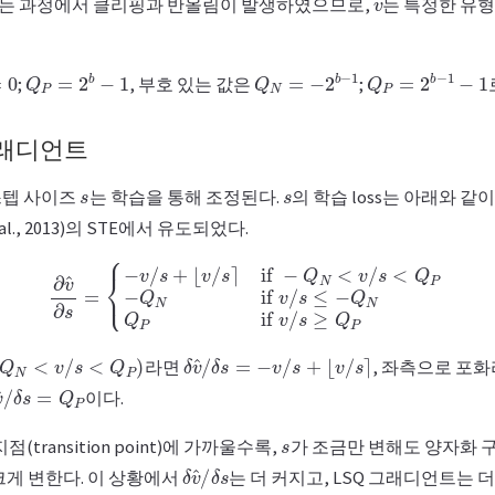
하는 과정에서 클리핑과 반올림이 발생하였으므로,
는 특정한 유형
Q
P
=
2
b
−
1
Q
N
=
−
2
b
−
1
Q
P
=
2
b
−
1
−
1
;
, 부호 있는 값은
;
그래디언트
s
s
스텝 사이즈
는 학습을 통해 조정된다.
의 학습 loss는 아래와 같
 al., 2013)의 STE에서 유도되었다.
∂
v
^
∂
s
=
{
−
v
/
s
+
⌊
v
/
s
⌉
if
−
Q
N
<
v
/
s
<
Q
P
−
Q
N
if
v
/
s
≤
−
Q
N
Q
P
if
v
/
s
≥
Q
Q
N
<
v
/
s
<
Q
P
)
δ
v
^
/
δ
s
=
−
v
/
s
+
⌊
v
/
s
⌉
라면
, 좌측으로 포
v
^
/
δ
s
=
Q
P
이다.
s
(transition point)에 가까울수록,
가 조금만 변해도 양자화 구간(
δ
δ
v
s
^
/
크게 변한다. 이 상황에서
는 더 커지고, LSQ 그래디언트는 