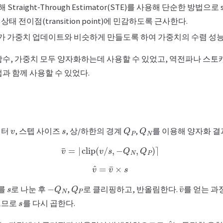
 Straight-Through Estimator(STE)를 사용해 단순한 방법으로 st
태 전이점(transition point)에 민감하도록 근사한다.
 가중치 업데이트와 비슷하게 만들도록 하여 가중치의 수렴 성능
함수, 가중치 모두 양자화하는데 사용할 수 있었고, 역전파나 스
과 함께 사용할 수 있었다.
v
s
Q
P
Q
N
이터
, 스텝 사이즈
, 상/하한의 경계
,
를 이용해 양자화 
v
¯
=
⌊
clip
(
v
/
s
,
−
Q
N
,
Q
P
)
⌉
v
^
=
v
¯
×
s
s
−
Q
N
Q
P
v
¯
를
로 나눈 후
,
로 클리핑하고, 반올림한다.
를 얻는 
s
으므로
를 다시 곱한다.
v
^