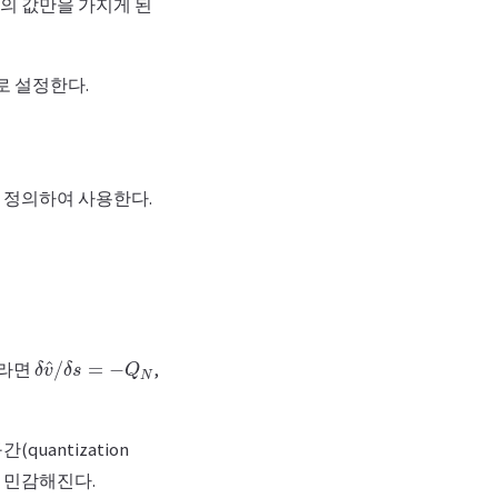
의 값만을 가지게 된
로 설정한다.
이 정의하여 사용한다.
P
δ
v
^
/
δ
s
=
−
Q
N
화라면
,
quantization
더 민감해진다.