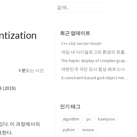
ntization
최근 업데이트
C++ std::vector<bool>
게임 내 다이얼로그와 환경의 흐름 변화 및 그 제어 방법에 대하여
The haptic display of complex graphical environments 리뷰
대한민국 국민 묘사 합성 페르소나의 9Axes 평가 수행
9 분
읽는 시간
A constraint-based god-object method for haptic display 리뷰
3 (2019).
인기 태그
algorithm
ps
baekjoon
있다. 이 과정에서의
python
review
용한다.