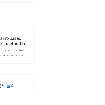
raint-based
ect method for
display 리뷰
g B., and J. Kenneth 
A constraint-based 
method for haptic 
roceedings 1995 
ernational conference 
nt robots and 
man ro...
 문제 풀이