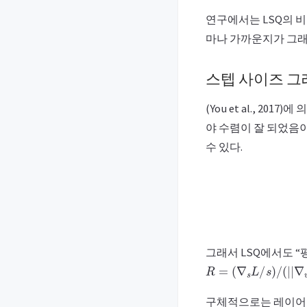
연구에서는 LSQ의 비교군으로서
마나 가까운지가 그래
스텝 사이즈 
(You et al., 
야 수렴이 잘 되었음
수 있다.
R
=
update size
그래서 LSQ에서도 
R
=
(
∇
s
L
/
s
)
/
(
|
|
∇
w
L
|
|
/
구체적으로는 레이어