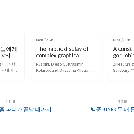
08/07/2026
01/07/2026
자들에게
The haptic display of
A const
iv의 CS
complex graphical
god-obj
관행 업
environments 리뷰
haptic 
퓨터 과학) 
Ruspini, Diego C., Krasimir 
Zilles, Crai
g의 입
 서베이 논
Kolarov, and Oussama Khatib. 
Salisbury. “
으로
 투고하려면 
“The haptic display of complex 
god-object 
고 동료 
graphical environments.” 
display.” P
 제출 시 동
Proceedings of the 24th annual 
ieee/rsj int
arXiv에서
conference on Computer 
on intellige
 arXiv
graphics and interactive techn...
systems. Hu
ion 
리즘 파티가 끝날 때까지
백준 31963 두 배
ice for 