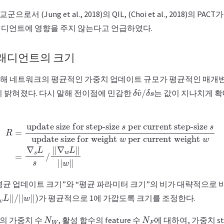
 (Jung et al., 2018)의 QIL, (Choi et al., 2018)의 PACT가
디언트에 영향을 주지 않는다고 언급하였다.
그래디언트의 크기
2017)에 의해 네트워크의 평균적인 가중치 업데이트 규모가 평균적인 
δ
δ
v
s
^
/
이 밝혀졌다. 다시 말해 전이점에 민감한
는 값이 지나치게 
 for step-size
s
per current step-size
per current weight
w
=
∇
s
L
s
/
|
|
∇
w
s
L
update size for weigh
|
|
|
|
w
|
|
“평균 업데이트 크기”와 “평균 파라미터 크기”의 비가 대략적으로 
|
|
w
|
|
)
가 평균적으로 1에 가깝도록 크기를 조정한다.
N
W
N
F
의 가중치 수
, 활성 함수의 feature 수
에 대하여, 가중치 st