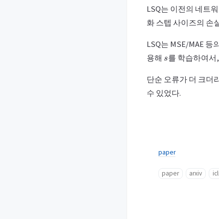
LSQ는 이전의 네트
화 스텝 사이즈의 손
LSQ는 MSE/MAE 
s
용해
를 학습하여서,
단순 오류가 더 크더
수 있었다.
paper
paper
arxiv
icl