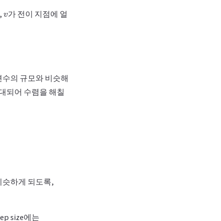
v
,
가 전이 지점에 얼
매개변수의 규모와 비슷해
확대되어 수렴을 해칠
t
w
비슷하게 되도록,
ep size에는