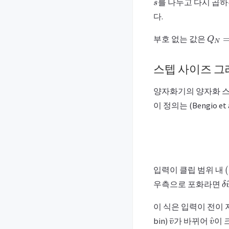
를 나누고 다시 곱
다.
Q
N
=
0
부호 없는 값은
스텝 사이즈 
양자화기의 양자화 
이 정의는 (Bengio et
(
입력이 클립 범위 내
δ
우측으로 포화라면
이 식은 입력이 전이 지점
v
¯
v
^
bin)
가 바뀌어
이 