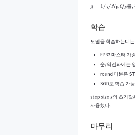
g
=
1
/
N
W
Q
P
를,
학습
모델을 학습하는데는 일반적
FP32 마스터 
순/역전파에는 양
round 미분은 S
SGD로 학습 가
s
step size
의 초기값
사용했다.
마무리