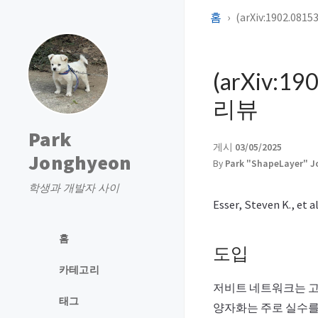
홈
(arXiv:1902.0815
(arXiv:190
리뷰
Park
게시
03/05/2025
Jonghyeon
By
Park "ShapeLayer" 
학생과 개발자 사이
Esser, Steven K., et a
홈
도입
카테고리
저비트 네트워크는 고
태그
양자화는 주로 실수를 이