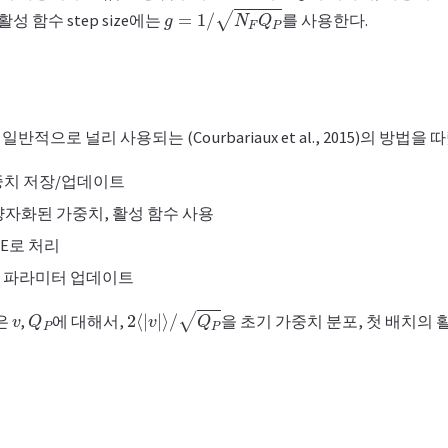
g
=
1
/
N
F
Q
P
 활성 함수 step size에는
를 사용한다.
으로 널리 사용되는 (Courbariaux et al., 2015)의 방법을 
가중치 저장/업데이트
자화된 가중치, 활성 함수 사용
TE로 처리
능 파라미터 업데이트
v
Q
P
2
⟨
|
v
|
⟩
/
Q
P
은
,
에 대해서,
을 초기 가중치 분포, 첫 배치의